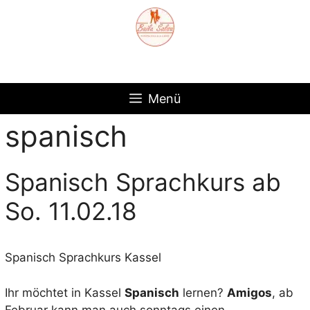
Zum
Inhalt
springen
Menü
spanisch
Spanisch Sprachkurs ab
So. 11.02.18
Spanisch Sprachkurs Kassel
Ihr möchtet in Kassel
Spanisch
lernen?
Amigos
, ab
Februar kann man auch sonntags einen