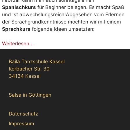
Spanischkurs
für Beginner belegen. Es macht Spaß
und ist abwechslungsreich!Abgesehen vom Erlernen
der Sprachgrundkenntnisse möchten wir mit einem
Sprachkurs
folgende Ideen umsetzten:
Weiterlesen …
Baila Tanzschule Kassel
Korbacher Str. 30
34134 Kassel
Salsa in Göttingen
Datenschutz
Impressum