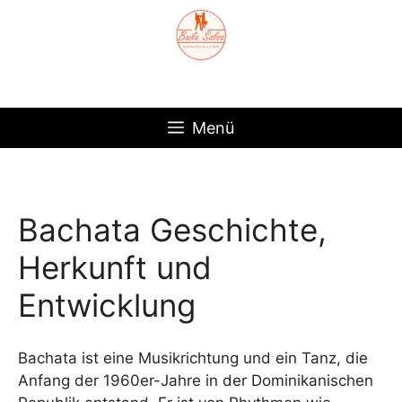
Zum
Inhalt
springen
Menü
Bachata Geschichte,
Herkunft und
Entwicklung
Bachata ist eine Musikrichtung und ein Tanz, die
Anfang der 1960er-Jahre in der Dominikanischen